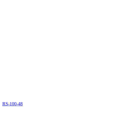
RS-100-48
арт.: 33431
(Cynel Unipress)
285.00 грн
Кол-во
Цена