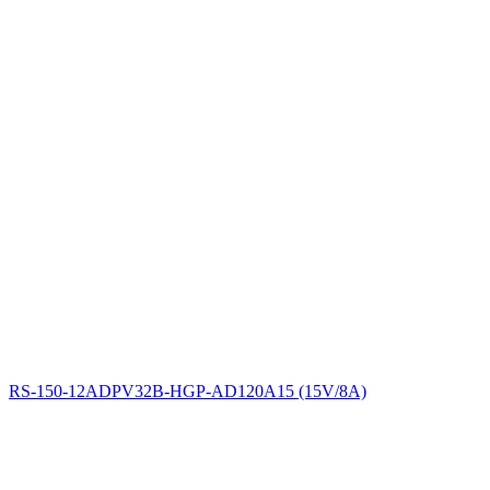
RS-150-12
ADPV32B-HGP-AD120A15 (15V/8A)
арт.: 33429
(Cynel Unipress)
На складе:
125.00 грн
Днепропетровск (Радиомаг)
1